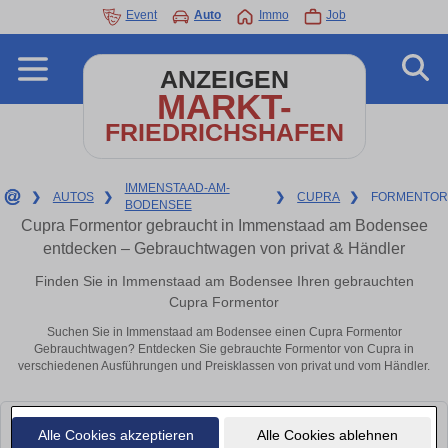
Event
Auto
Immo
Job
ANZEIGEN
MARKT-
FRIEDRICHSHAFEN
IMMENSTAAD-AM-
❯
AUTOS
❯
❯
CUPRA
❯
FORMENTOR
BODENSEE
Cupra Formentor gebraucht in Immenstaad am Bodensee
entdecken – Gebrauchtwagen von privat & Händler
Finden Sie in Immenstaad am Bodensee Ihren gebrauchten
Cupra Formentor
Suchen Sie in Immenstaad am Bodensee einen Cupra Formentor
Gebrauchtwagen? Entdecken Sie gebrauchte Formentor von Cupra in
verschiedenen Ausführungen und Preisklassen von privat und vom Händler.
Leider konnten wir derzeit keine passenden Autos finden. Schauen Sie
Alle Cookies akzeptieren
Alle Cookies ablehnen
bald wieder vorbei!