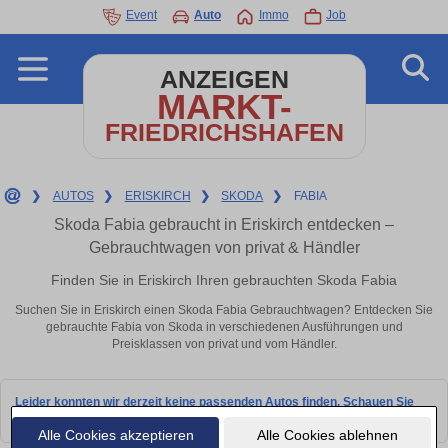
Event
Auto
Immo
Job
ANZEIGEN
MARKT-
FRIEDRICHSHAFEN
❯
AUTOS
❯
ERISKIRCH
❯
SKODA
❯
FABIA
Skoda Fabia gebraucht in Eriskirch entdecken –
Gebrauchtwagen von privat & Händler
Finden Sie in Eriskirch Ihren gebrauchten Skoda Fabia
Suchen Sie in Eriskirch einen Skoda Fabia Gebrauchtwagen? Entdecken Sie
gebrauchte Fabia von Skoda in verschiedenen Ausführungen und
Preisklassen von privat und vom Händler.
Leider konnten wir derzeit keine passenden Autos finden. Schauen Sie
bald wieder vorbei!
Alle Cookies akzeptieren
Alle Cookies ablehnen