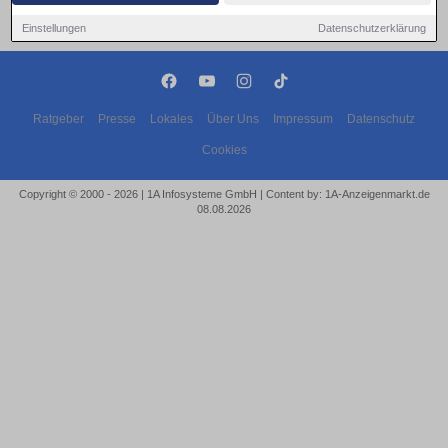
Einstellungen
Datenschutzerklärung
Ratgeber
Presse
Lokales
Über Uns
Impressum
Datenschutz
Cookies
Copyright © 2000 - 2026 | 1A Infosysteme GmbH | Content by: 1A-Anzeigenmarkt.de
08.08.2026