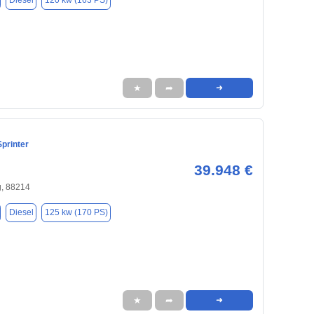
Diesel
120 kw (163 PS)
★
➦
➜
printer
39.948 €
, 88214
Diesel
125 kw (170 PS)
★
➦
➜