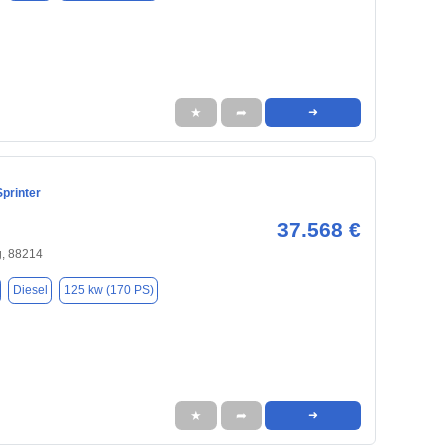
★
➦
➜
printer
37.568 €
, 88214
Diesel
125 kw (170 PS)
★
➦
➜