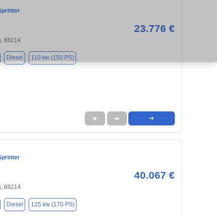
printer
23.776 €
, 88214
Diesel
110 kw (150 PS)
★
➦
➜
printer
40.067 €
, 88214
Diesel
125 kw (170 PS)