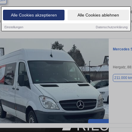
rch
Finden Sie in Eriskirch Ihren gebrauch
Alle Cookies akzeptieren
Alle Cookies ablehnen
 Sie in Eriskirch einen Mercedes Sprinter Gebrauchtwagen? Entdecken Sie gebra
Preisklassen von privat und vom
Einstellungen
Datenschutzerklärung
Mercedes S
Hergatz, 8
211.000 k