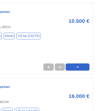
printer
10.500 €
, 88214
m
Diesel
110 kw (150 PS)
★
➦
➜
printer
16.000 €
 88709