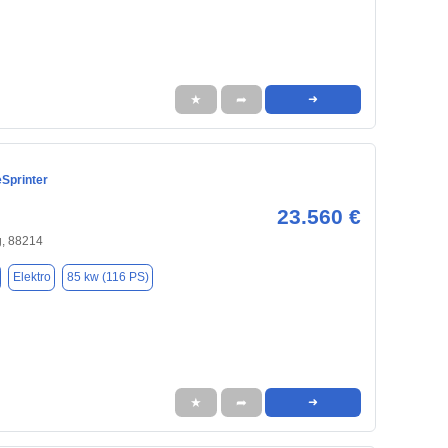
★
➦
➜
Sprinter
23.560 €
, 88214
Elektro
85 kw (116 PS)
★
➦
➜