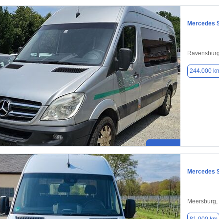
Mercedes S
Ravensburg
244.000 k
Mercedes S
Meersburg,