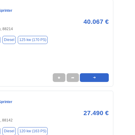
printer
40.067 €
, 88214
Diesel
125 kw (170 PS)
★
➦
➜
printer
27.490 €
, 88142
Diesel
120 kw (163 PS)