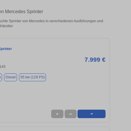
ten Mercedes Sprinter
uchte Sprinter von Mercedes in verschiedenen Ausführungen und
 Händler.
printer
7.999 €
8145
m
Diesel
95 kw (129 PS)
★
➦
➜