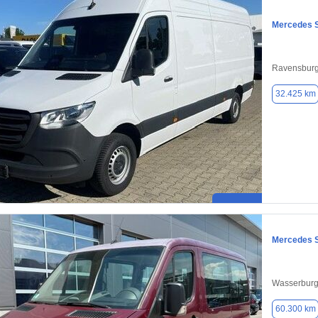
Mercedes S
Ravensburg
32.425 km
Mercedes S
Wasserburg
60.300 km