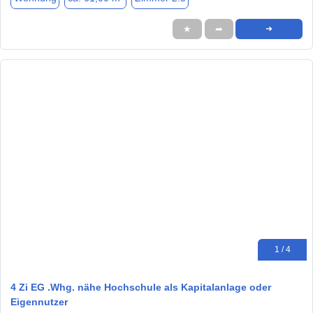
★
➦
➜
1 / 4
4 Zi EG .Whg. nähe Hochschule als Kapitalanlage oder
Eigennutzer