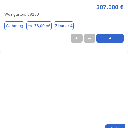
307.000 €
Weingarten, 88250
Wohnung
ca. 76,00 m²
Zimmer 4
★
➦
➜