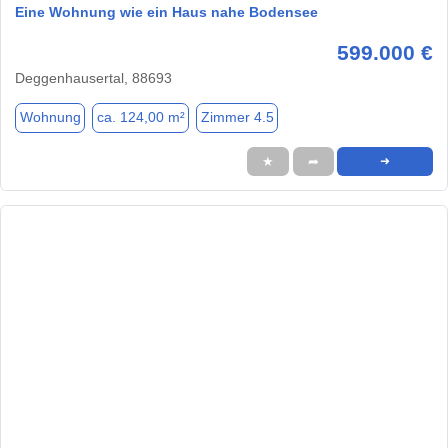
Eine Wohnung wie ein Haus nahe Bodensee
599.000 €
Deggenhausertal, 88693
Wohnung
ca. 124,00 m²
Zimmer 4.5
★
➦
➜