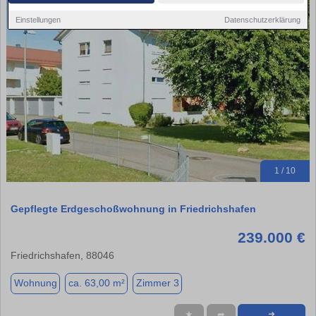
Einstellungen
Datenschutzerklärung
1 / 10
Gepflegte Erdgeschoßwohnung in Friedrichshafen
239.000 €
Friedrichshafen, 88046
Wohnung
ca. 63,00 m²
Zimmer 3
★
➦
➜