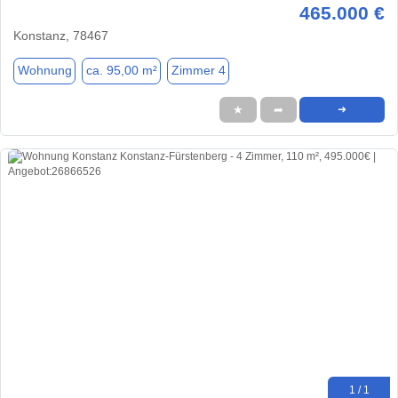
465.000 €
Konstanz, 78467
Wohnung
ca. 95,00 m²
Zimmer 4
★
➦
➜
1 / 1