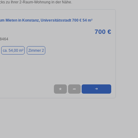
icks zu Ihrer 2-Raum-Wohnung in der Nähe.
m Mieten in Konstanz, Universitätsstadt 700 € 54 m²
700 €
78464
ca. 54,00 m²
Zimmer 2
★
➦
➜