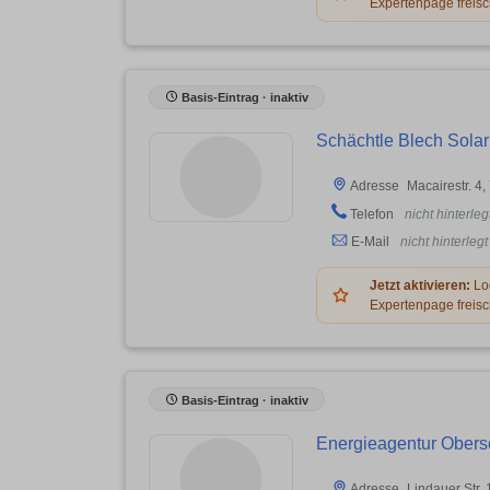
Expertenpage freisc
Basis-Eintrag · inaktiv
Schächtle Blech Sola
Macairestr. 4
Adresse
Telefon
nicht hinterleg
E-Mail
nicht hinterlegt
Jetzt aktivieren:
Log
Expertenpage freisc
Basis-Eintrag · inaktiv
Energieagentur Obe
Lindauer Str.
Adresse