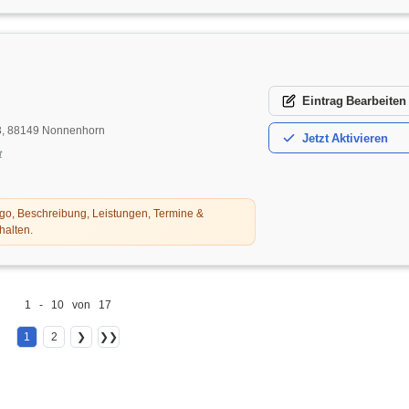
Eintrag
Bearbeiten
13, 88149 Nonnenhorn
Jetzt
Aktivieren
t
o, Beschreibung, Leistungen, Termine &
halten.
1 - 10 von 17
1
2
❯
❯❯