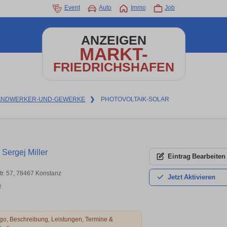
Event
Auto
Immo
Job
ANZEIGEN
MARKT-
FRIEDRICHSHAFEN
ANDWERKER-UND-GEWERKE
❯
PHOTOVOLTAIK-SOLAR
 Sergej Miller
Eintrag
Bearbeiten
r. 57, 78467 Konstanz
Jetzt
Aktivieren
t
o, Beschreibung, Leistungen, Termine &