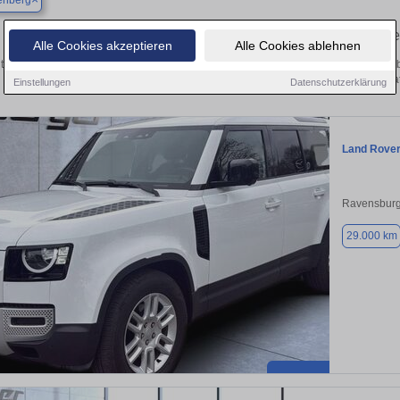
enberg
Finden Sie in Heiligenberg Ihren gebrauchten Land Rov
Alle Cookies akzeptieren
Alle Cookies ablehnen
tdecken Sie in Heiligenberg gebrauchte Land Rover Fahrzeuge. Von Kleinwagen bi
Gebrauchtwagen in Heiligenberg von priva
Einstellungen
Datenschutzerklärung
Land Rover
Ravensburg
29.000 km