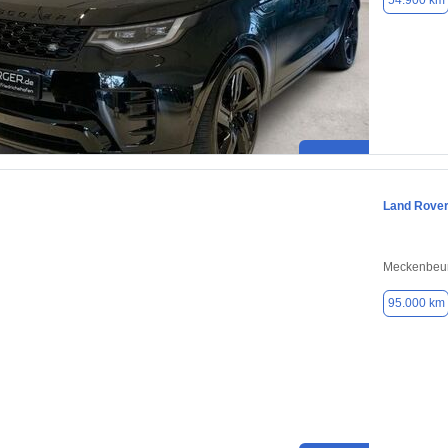
54.900 km
Land Rover
Meckenbeur
95.000 km