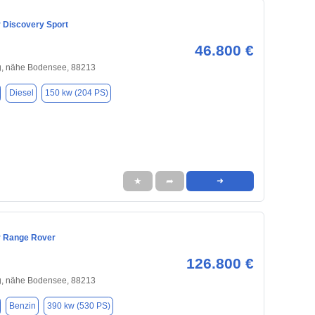
 Discovery Sport
46.800 €
, nähe Bodensee, 88213
Diesel
150 kw (204 PS)
★
➦
➜
r Range Rover
126.800 €
, nähe Bodensee, 88213
Benzin
390 kw (530 PS)