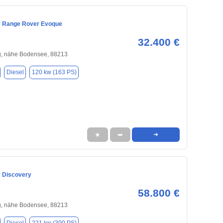
r Range Rover Evoque
32.400 €
, nähe Bodensee, 88213
Diesel
120 kw (163 PS)
★
➦
➜
 Discovery
58.800 €
, nähe Bodensee, 88213