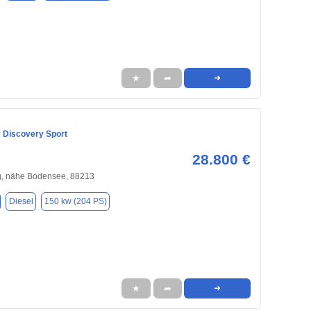
★
➦
➜
 Discovery Sport
28.800 €
, nähe Bodensee, 88213
Diesel
150 kw (204 PS)
★
➦
➜