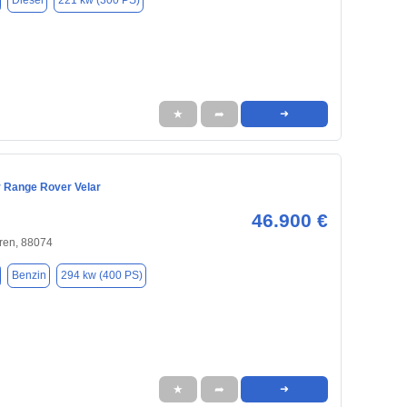
Diesel
221 kw (300 PS)
★
➦
➜
 Range Rover Velar
46.900 €
en, 88074
Benzin
294 kw (400 PS)
★
➦
➜