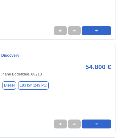
★
➦
➜
 Discovery
54.800 €
, nähe Bodensee, 88213
Diesel
183 kw (249 PS)
★
➦
➜