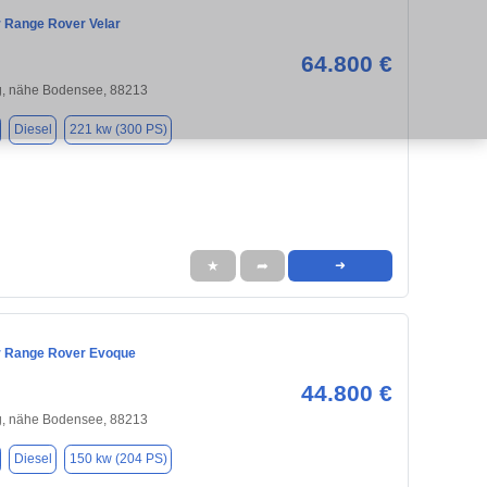
 Range Rover Velar
64.800 €
, nähe Bodensee, 88213
Diesel
221 kw (300 PS)
★
➦
➜
r Range Rover Evoque
44.800 €
, nähe Bodensee, 88213
Diesel
150 kw (204 PS)