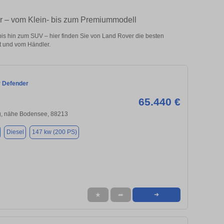
er – vom Klein- bis zum Premiummodell
s hin zum SUV – hier finden Sie von Land Rover die besten
t und vom Händler.
 Defender
65.440 €
, nähe Bodensee, 88213
Diesel
147 kw (200 PS)
★
➦
➜