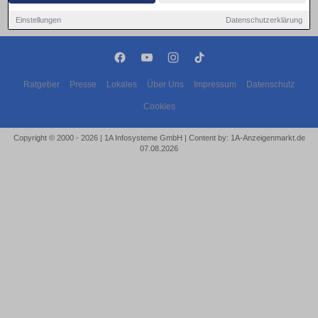
Einstellungen
Datenschutzerklärung
Ratgeber
Presse
Lokales
Über Uns
Impressum
Datenschutz
Cookies
Copyright © 2000 - 2026 | 1A Infosysteme GmbH | Content by: 1A-Anzeigenmarkt.de
07.08.2026