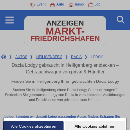
Event
Auto
Immo
Job
ANZEIGEN
MARKT-
FRIEDRICHSHAFEN
❯
AUTOS
❯
HEILIGENBERG
❯
DACIA
❯
LODGY
Dacia Lodgy gebraucht in Heiligenberg entdecken –
Gebrauchtwagen von privat & Händler
Finden Sie in Heiligenberg Ihren gebrauchten Dacia Lodgy
Suchen Sie in Heiligenberg einen Dacia Lodgy Gebrauchtwagen?
Entdecken Sie gebrauchte Lodgy von Dacia in verschiedenen Ausführungen
und Preisklassen von privat und vom Händler.
Leider konnten wir derzeit keine passenden Autos finden. Schauen Sie
bald wieder vorbei!
Alle Cookies akzeptieren
Alle Cookies ablehnen