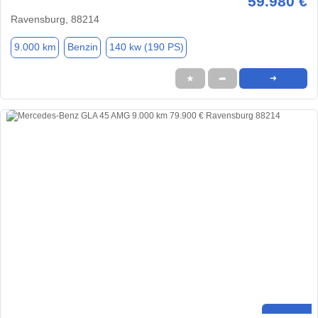
59.980 €
Ravensburg, 88214
9.000 km
Benzin
140 kw (190 PS)
★
➦
➜