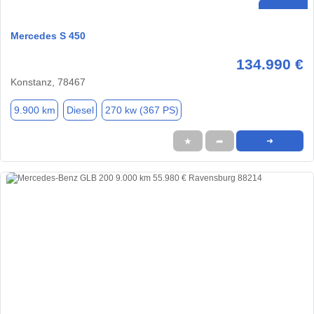
Mercedes S 450
134.990 €
Konstanz, 78467
9.900 km
Diesel
270 kw (367 PS)
★
➦
➜