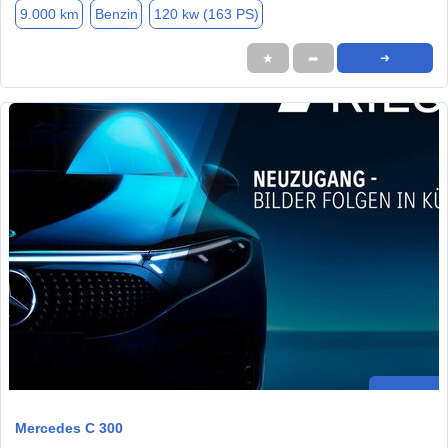
9.000 km
Benzin
120 kw (163 PS)
★
➦
➜
Mercedes C 300