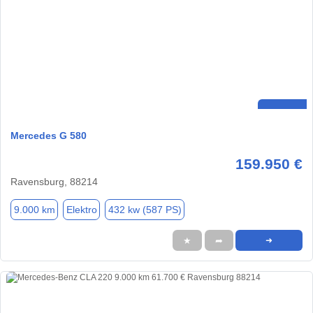
Mercedes G 580
159.950 €
Ravensburg, 88214
9.000 km
Elektro
432 kw (587 PS)
★
➦
➜