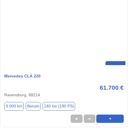
Mercedes CLA 220
61.700 €
Ravensburg, 88214
9.000 km
Benzin
140 kw (190 PS)
★
➦
➜