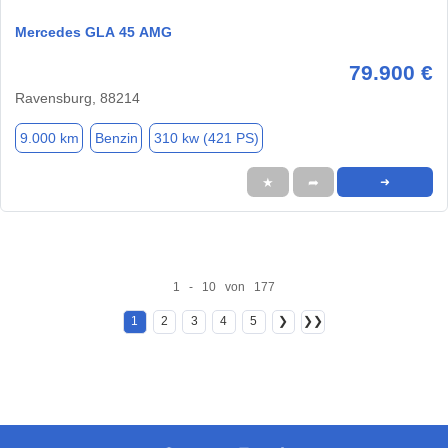
Mercedes GLA 45 AMG
79.900 €
Ravensburg, 88214
9.000 km
Benzin
310 kw (421 PS)
★
➦
➜
1 - 10 von 177
1
2
3
4
5
❯
❯❯