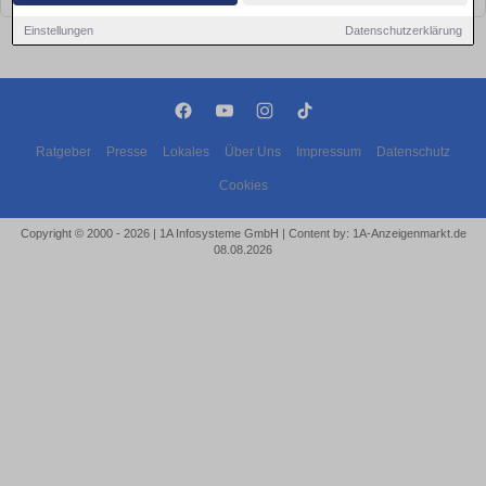
Einstellungen
Datenschutzerklärung
Ratgeber
Presse
Lokales
Über Uns
Impressum
Datenschutz
Cookies
Copyright © 2000 - 2026 | 1A Infosysteme GmbH | Content by: 1A-Anzeigenmarkt.de
08.08.2026