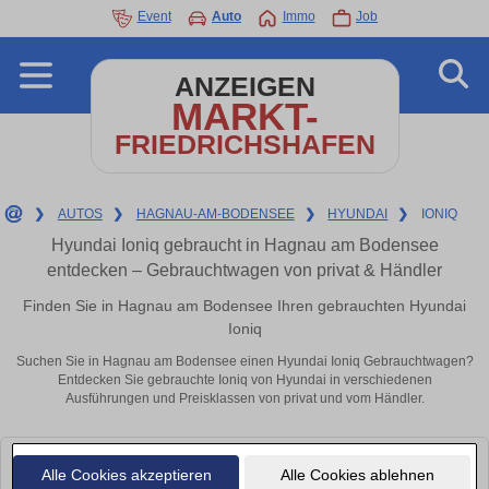
Event
Auto
Immo
Job
ANZEIGEN
MARKT-
FRIEDRICHSHAFEN
❯
AUTOS
❯
HAGNAU-AM-BODENSEE
❯
HYUNDAI
❯
IONIQ
Hyundai Ioniq gebraucht in Hagnau am Bodensee
entdecken – Gebrauchtwagen von privat & Händler
Finden Sie in Hagnau am Bodensee Ihren gebrauchten Hyundai
Ioniq
Suchen Sie in Hagnau am Bodensee einen Hyundai Ioniq Gebrauchtwagen?
Entdecken Sie gebrauchte Ioniq von Hyundai in verschiedenen
Ausführungen und Preisklassen von privat und vom Händler.
Leider konnten wir derzeit keine passenden Autos finden. Schauen Sie
Alle Cookies akzeptieren
Alle Cookies ablehnen
bald wieder vorbei!