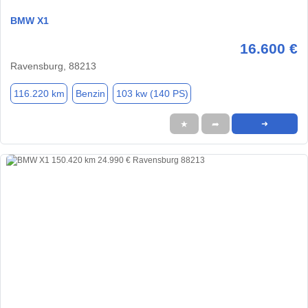
BMW X1
16.600 €
Ravensburg, 88213
116.220 km
Benzin
103 kw (140 PS)
★
➦
➜