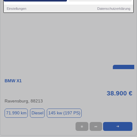
Einstellungen
Datenschutzerklärung
BMW X1
38.900 €
Ravensburg, 88213
71.990 km
Diesel
145 kw (197 PS)
★
➦
➜