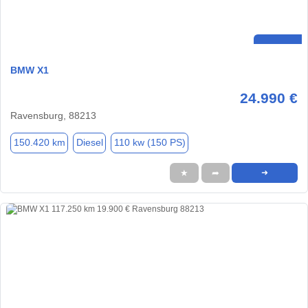
BMW X1
24.990 €
Ravensburg, 88213
150.420 km
Diesel
110 kw (150 PS)
★
➦
➜