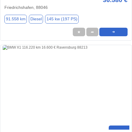
Friedrichshafen, 88046
91.558 km
Diesel
145 kw (197 PS)
★
➦
➜