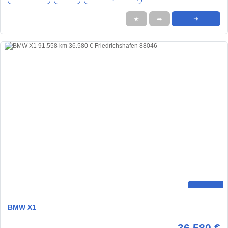
★
➦
➜
BMW X1
36.580 €