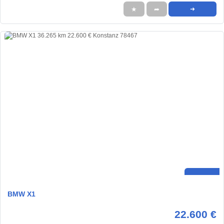
★
➦
➜
BMW X1
22.600 €