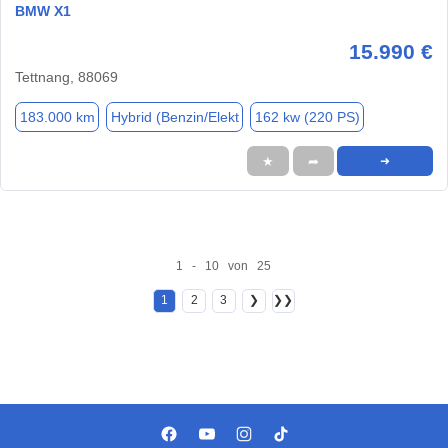
BMW X1
15.990 €
Tettnang, 88069
183.000 km
Hybrid (Benzin/Elekt
162 kw (220 PS)
★
➦
➜
1 - 10 von 25
1
2
3
❯
❯❯