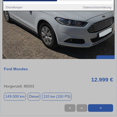
Einstellungen
Datenschutzerklärung
Ford Mondeo
12.999 €
Horgenzell, 88263
149.000 km
Diesel
110 kw (150 PS)
★
➦
➜