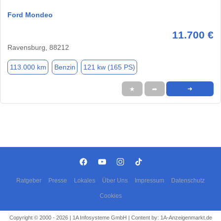
Ford Mondeo
11.700 €
Ravensburg, 88212
113.000 km
Benzin
121 kw (165 PS)
★
➦
➜
Ratgeber
Presse
Lokales
Über Uns
Impressum
Datenschutz
Cookies
Copyright © 2000 - 2026 | 1A Infosysteme GmbH | Content by: 1A-Anzeigenmarkt.de