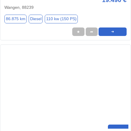
Wangen, 88239
86.875 km
Diesel
110 kw (150 PS)
★
➦
➜