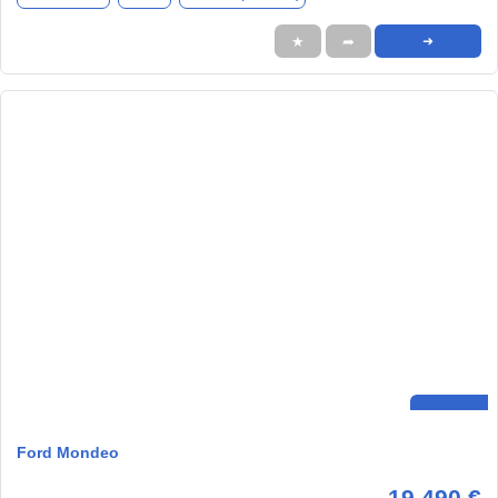
★
➦
➜
Ford Mondeo
19.490 €