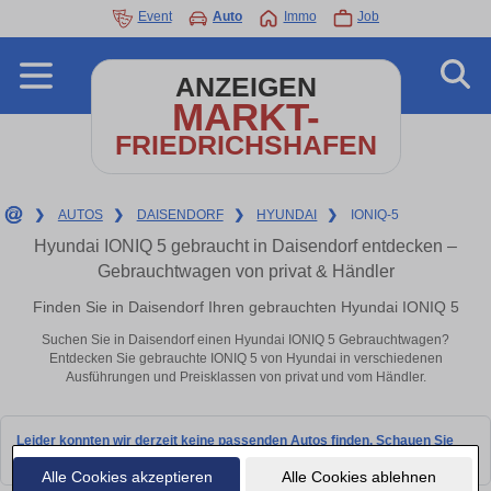
Event
Auto
Immo
Job
ANZEIGEN
MARKT-
FRIEDRICHSHAFEN
❯
AUTOS
❯
DAISENDORF
❯
HYUNDAI
❯
IONIQ-5
Hyundai IONIQ 5 gebraucht in Daisendorf entdecken –
Gebrauchtwagen von privat & Händler
Finden Sie in Daisendorf Ihren gebrauchten Hyundai IONIQ 5
Suchen Sie in Daisendorf einen Hyundai IONIQ 5 Gebrauchtwagen?
Entdecken Sie gebrauchte IONIQ 5 von Hyundai in verschiedenen
Ausführungen und Preisklassen von privat und vom Händler.
Leider konnten wir derzeit keine passenden Autos finden. Schauen Sie
bald wieder vorbei!
Alle Cookies akzeptieren
Alle Cookies ablehnen