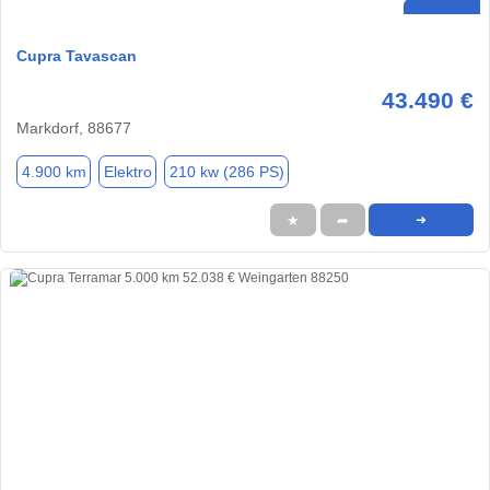
Cupra Tavascan
43.490 €
Markdorf, 88677
4.900 km
Elektro
210 kw (286 PS)
★
➦
➜