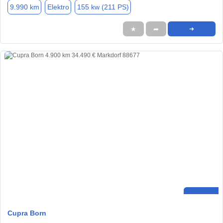
9.990 km
Elektro
155 kw (211 PS)
★
➦
➜
Cupra Born