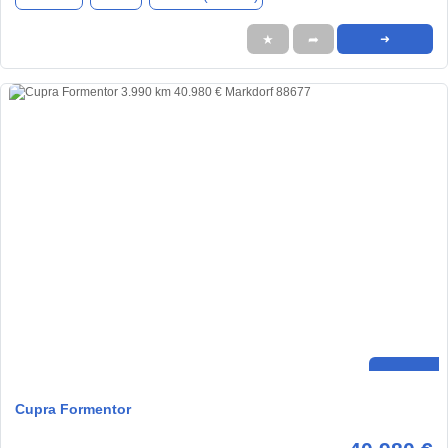
★
➦
➜
Cupra Formentor