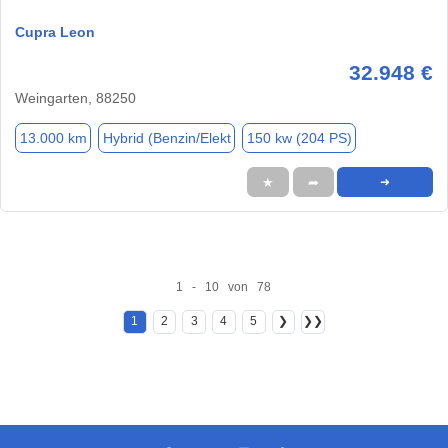
Cupra Leon
32.948 €
Weingarten, 88250
13.000 km
Hybrid (Benzin/Elekt
150 kw (204 PS)
★
➦
➜
1 - 10 von 78
1
2
3
4
5
❯
❯❯