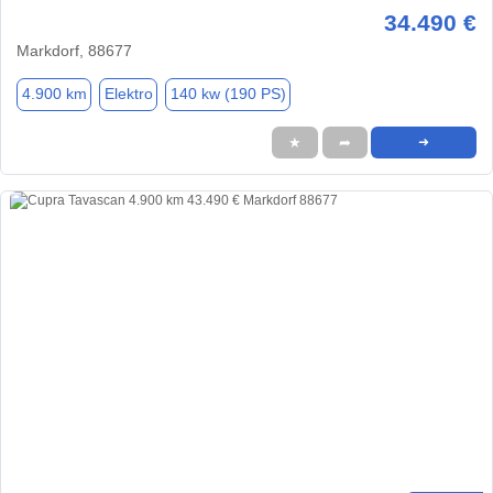
34.490 €
Markdorf, 88677
4.900 km
Elektro
140 kw (190 PS)
★
➦
➜