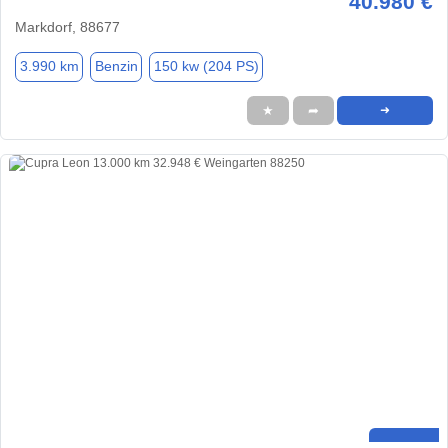
40.980 €
Markdorf, 88677
3.990 km
Benzin
150 kw (204 PS)
★
➦
➜