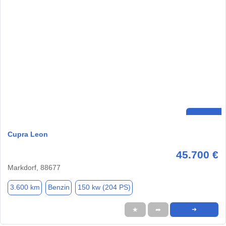
Cupra Leon
45.700 €
Markdorf, 88677
3.600 km
Benzin
150 kw (204 PS)
★
➦
➜